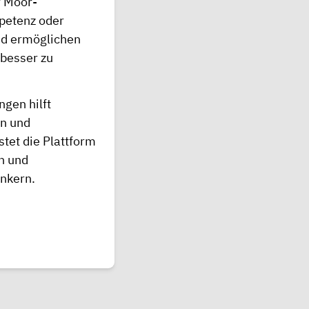
r Moor-
petenz oder
und ermöglichen
 besser zu
ngen hilft
en und
stet die Plattform
n und
ankern.