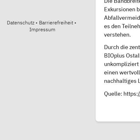
Die Bandbreit
Exkursionen b
Abfallvermeidu
Datenschutz
•
Barrierefreiheit
•
es den Teilne
Impressum
verstehen.
Durch die zent
BIOplus Ostal
unkompliziert 
einen wertvol
nachhaltiges 
Quelle:
https: