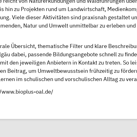
e reicht von Naturerkundungen und Waldführungen übe
is hin zu Projekten rund um Landwirtschaft, Medienkom
ng. Viele dieser Aktivitäten sind praxisnah gestaltet 
hmenden, Natur und Umwelt unmittelbar zu erleben und
rale Übersicht, thematische Filter und klare Beschreibu
lgäu dabei, passende Bildungsangebote schnell zu find
mit den jeweiligen Anbietern in Kontakt zu treten. So lei
len Beitrag, um Umweltbewusstsein frühzeitig zu förder
Lernen im schulischen und vorschulischen Alltag zu ver
//www.bioplus-oal.de/