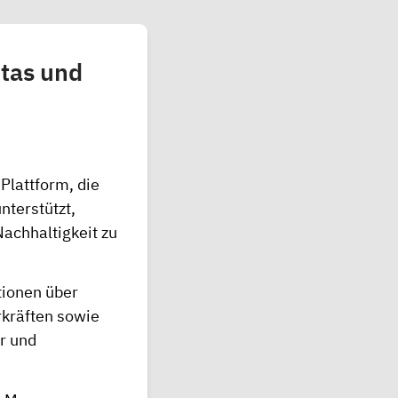
itas und
 Plattform, die
nterstützt,
achhaltigkeit zu
tionen über
rkräften sowie
r und