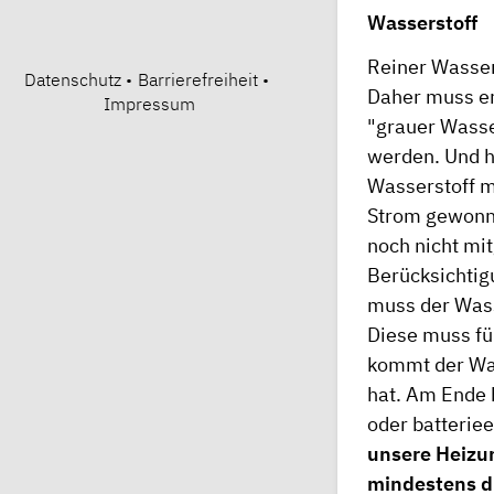
Wasserstoff
Reiner Wassers
Datenschutz
•
Barrierefreiheit
•
Daher muss er
Impressum
"grauer Wasse
werden. Und h
Wasserstoff m
Strom gewonne
noch nicht mit
Berücksichtigu
muss der Wass
Diese muss fü
kommt der Was
hat. Am Ende b
oder batterie
unsere Heizun
mindestens d