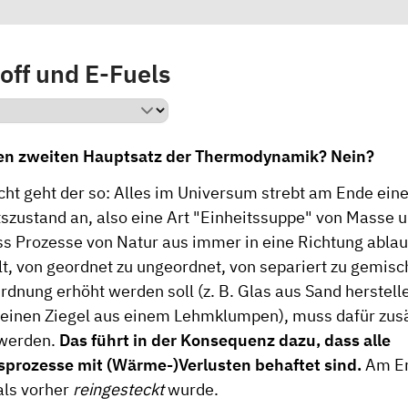
off und E-Fuels
en zweiten Hauptsatz der Thermodynamik? Nein?
cht geht der so: Alles im Universum strebt am Ende ein
szustand an, also eine Art "Einheitssuppe" von Masse u
ss Prozesse von Natur aus immer in eine Richtung ablauf
t, von geordnet zu ungeordnet, von separiert zu gemisc
dnung erhöht werden soll (z. B. Glas aus Sand herstelle
 einen Ziegel aus einem Lehmklumpen), muss dafür zusä
werden.
Das führt in der Konsequenz dazu, dass alle
rozesse mit (Wärme-)Verlusten behaftet sind.
Am En
 als vorher
reingesteckt
wurde.