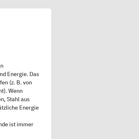
en
nd Energie. Das
en (z. B. von
ht). Wenn
n, Stahl aus
tzliche Energie
de ist immer