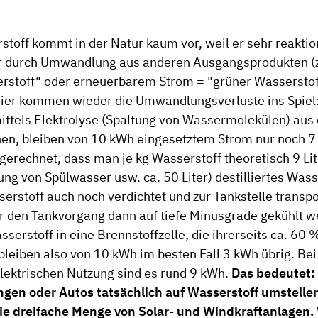
toff kommt in der Natur kaum vor, weil er sehr reaktion
 durch Umwandlung aus anderen Ausgangsprodukten (z
rstoff" oder erneuerbarem Strom = "grüner Wassersto
ier kommen wieder die Umwandlungsverluste ins Spiel
ittels Elektrolyse (Spaltung von Wassermolekülen) au
n, bleiben von 10 kWh eingesetztem Strom nur noch 7 
gerechnet, dass man je kg Wasserstoff theoretisch 9 Lit
ng von Spülwasser usw. ca. 50 Liter) destilliertes Was
erstoff auch noch verdichtet und zur Tankstelle transpo
r den Tankvorgang dann auf tiefe Minusgrade gekühlt 
serstoff in eine Brennstoffzelle, die ihrerseits ca. 60
leiben also von 10 kWh im besten Fall 3 kWh übrig. Bei 
elektrischen Nutzung sind es rund 9 kWh.
Das bedeutet:
gen oder Autos tatsächlich auf Wasserstoff umstelle
ie dreifache Menge von Solar- und Windkraftanlagen.