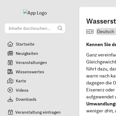
Wasserst
Kennen Sie d
Startseite
Neuigkeiten
Ganz vereinfa
Gleichgewicht
Veranstaltungen
führt dazu, da
Wissenswertes
warm nach kal
Karte
dagegen die Or
Eisenerz oder
Videos
aufgewendet 
Downloads
Umwandlungsp
weniger
drin
,
Veranstaltung eintragen