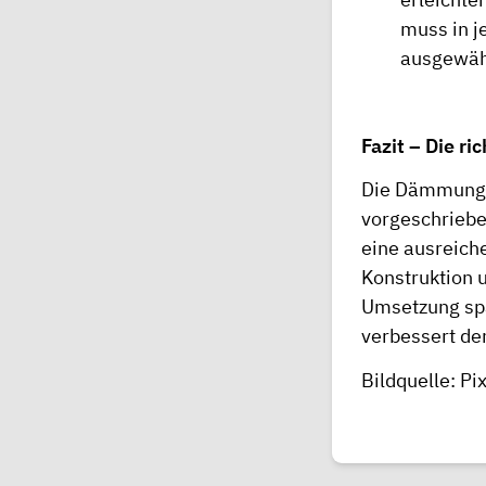
muss in j
ausgewäh
Fazit – Die 
Die Dämmung d
vorgeschriebe
eine ausreich
Konstruktion 
Umsetzung spa
verbessert de
Bildquelle: P