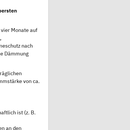
bersten
vier Monate auf
,
meschutz nach
inge Dämmung
räglichen
mmstärke von ca.
lich ist (z. B.
en an den