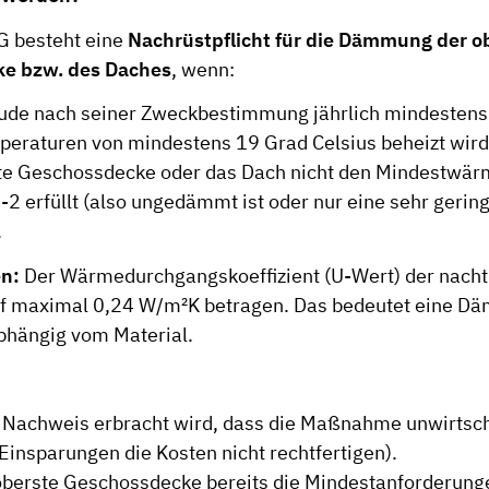
G besteht eine
Nachrüstpflicht für die Dämmung der o
e bzw. des Daches
, wenn:
de nach seiner Zweckbestimmung jährlich mindestens 
eraturen von mindestens 19 Grad Celsius beheizt wird
te Geschossdecke oder das Dach nicht den Mindestwär
2 erfüllt (also ungedämmt ist oder nur eine sehr ger
.
n:
Der Wärmedurchgangskoeffizient (U-Wert) der nacht
 maximal 0,24 W/m²K betragen. Das bedeutet eine Dä
bhängig vom Material.
Nachweis erbracht wird, dass die Maßnahme unwirtschaft
Einsparungen die Kosten nicht rechtfertigen).
 oberste Geschossdecke bereits die Mindestanforderung