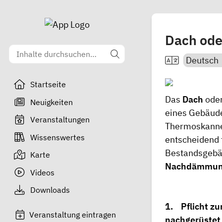
Dach ode
Startseite
Das
Dach
oder
Neuigkeiten
eines Gebäude
Veranstaltungen
Thermoskanne 
Wissenswertes
entscheidend 
Bestandsgebä
Karte
Nachdämmu
Videos
Downloads
1. Pflicht z
Veranstaltung eintragen
nachgerüstet