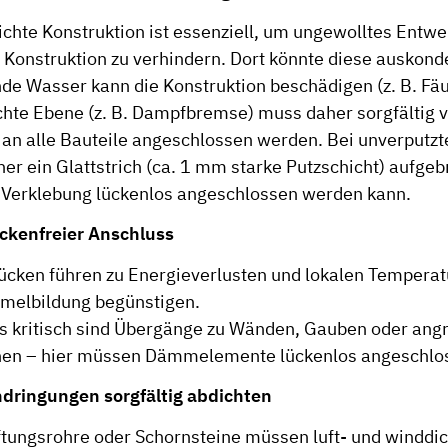
dichte Konstruktion ist essenziell, um ungewolltes Ent
ie Konstruktion zu verhindern. Dort könnte diese auskon
de Wasser kann die Konstruktion beschädigen (z. B. Fäu
ichte Ebene (z. B. Dampfbremse) muss daher sorgfältig 
 an alle Bauteile angeschlossen werden. Bei unverput
rher ein Glattstrich (ca. 1 mm starke Putzschicht) aufge
 Verklebung lückenlos angeschlossen werden kann.
ckenfreier Anschluss
ken führen zu Energieverlusten und lokalen Temperat
melbildung begünstigen.
s kritisch sind Übergänge zu Wänden, Gauben oder ang
hen – hier müssen Dämmelemente lückenlos angeschlo
dringungen sorgfältig abdichten
ftungsrohre oder Schornsteine müssen luft- und winddich