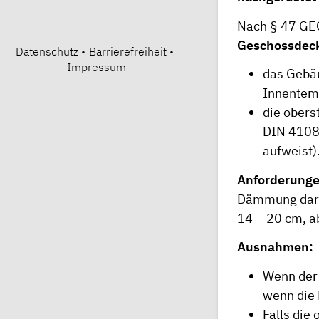
Nach § 47 GE
Geschossdeck
Datenschutz
•
Barrierefreiheit
•
Impressum
das Gebäu
Innentemp
die obers
DIN 4108-
aufweist)
Anforderunge
Dämmung darf
14 – 20 cm, a
Ausnahmen:
Wenn der 
wenn die 
Falls die