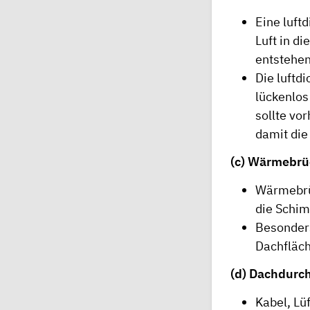
Eine luft
Luft in d
entstehen
Die luftd
lückenlos
sollte vo
damit die
(c) Wärmebrü
Wärmebrüc
die Schim
Besonder
Dachfläc
(d) Dachdurch
Kabel, Lü