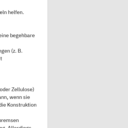
ln helfen.
e eine begehbare
gen (z. B.
t
oder Zellulose)
ann, wenn sie
die Konstruktion
fbremsen
ng. Allerdings