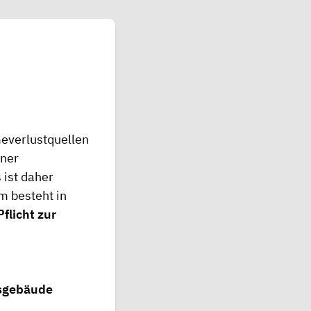
everlustquellen
iner
ist daher
m besteht in
Pflicht zur
sgebäude