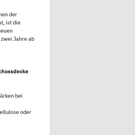
nen der
 ist die
neuen
n zwei Jahre ab
schossdecke
ärken bei
ellulose oder