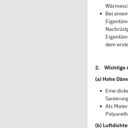
Wärmeschu
Bei eine
Eigentüme
Nachrüstp
Eigentüme
dem erst
2. Wichtige 
(a) Hohe Dämm
Eine dic
Sanierung
Als Mater
Polyuret
(b) Luftdich