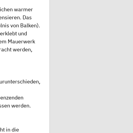
weichen warmer
densieren. Das
lnis von Balken).
verklebt und
ztem Mauerwerk
bracht werden,
urunterschieden,
renzenden
ssen werden.
t in die