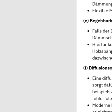
Dämmung 
Flexible 
(e) Begehbar
Falls der
Dämmschi
Hierfür k
Holzspanp
dazwisch
(f) Diffusion
Eine diff
sorgt daf
beispiels
fehlertole
Moderne 
erleichte