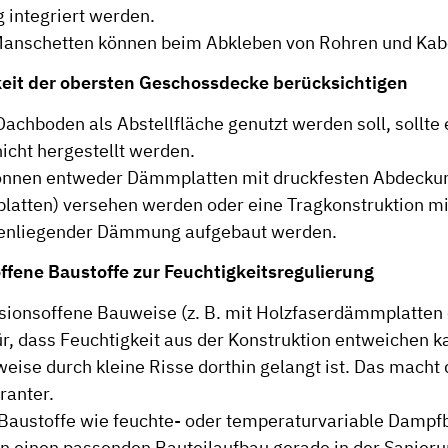
integriert werden.
Manschetten können beim Abkleben von Rohren und Kabe
keit der obersten Geschossdecke berücksichtigen
 Dachboden als Abstellfläche genutzt werden soll, sollt
cht hergestellt werden.
önnen entweder Dämmplatten mit druckfesten Abdeckun
latten) versehen werden oder eine Tragkonstruktion mi
enliegender Dämmung aufgebaut werden.
soffene Baustoffe zur Feuchtigkeitsregulierung
usionsoffene Bauweise (z. B. mit Holzfaserdämmplatten 
ür, dass Feuchtigkeit aus der Konstruktion entweichen k
weise durch kleine Risse dorthin gelangt ist. Das macht 
ranter.
Baustoffe wie feuchte- oder temperaturvariable Damp
rn einen passenden Bauteilaufbau gerade in der Sanieru