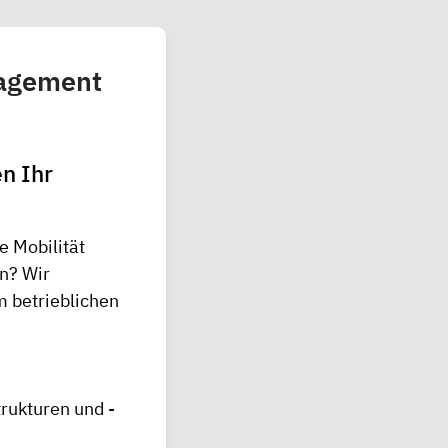
nagement
en Ihr
e Mobilität
en? Wir
m betrieblichen
trukturen und -