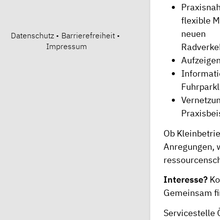
Praxisnah
flexible 
neuen
Datenschutz
•
Barrierefreiheit
•
Impressum
Radverkeh
Aufzeige
Informati
Fuhrparkl
Vernetzun
Praxisbei
Ob Kleinbetrie
Anregungen, w
ressourcensch
Interesse?
Kon
Gemeinsam fi
Servicestelle