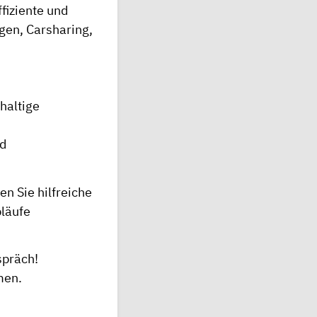
fiziente und
ugen, Carsharing,
haltige
nd
en Sie hilfreiche
bläufe
spräch!
men.