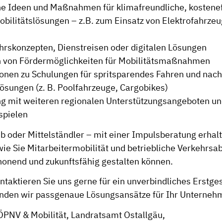
e Ideen und Maßnahmen für klimafreundliche, kostenef
Mobilitätslösungen – z.B. zum Einsatz von Elektrofahrze
rskonzepten, Dienstreisen oder digitalen Lösungen
n von Fördermöglichkeiten für Mobilitätsmaßnahmen
onen zu Schulungen für spritsparendes Fahren und nach
ösungen (z. B. Poolfahrzeuge, Cargobikes)
g mit weiteren regionalen Unterstützungsangeboten u
spielen
b oder Mittelständler – mit einer Impulsberatung erhalt
ie Sie Mitarbeitermobilität und betriebliche Verkehrsa
onend und zukunftsfähig gestalten können.
taktieren Sie uns gerne für ein unverbindliches Erstge
nden wir passgenaue Lösungsansätze für Ihr Unterneh
 ÖPNV & Mobilität, Landratsamt Ostallgäu,