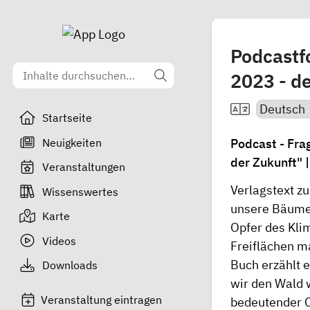
Podcastfo
2023 - d
Startseite
Neuigkeiten
Podcast - Fra
der Zukunft" 
Veranstaltungen
Verlagstext z
Wissenswertes
unsere Bäume"
Karte
Opfer des Kli
Videos
Freiflächen m
Buch erzählt 
Downloads
wir den Wald 
Veranstaltung eintragen
bedeutender CO