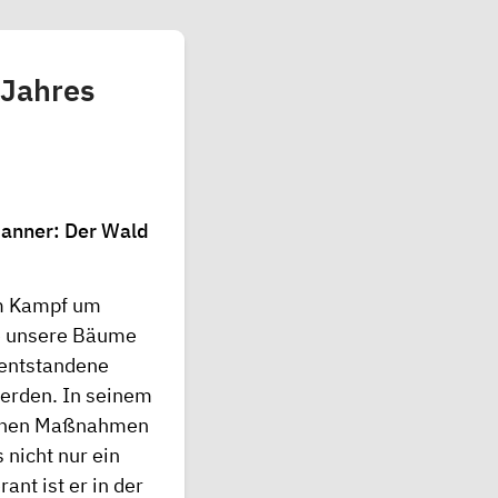
 Jahres
Janner: Der Wald
om Kampf um
ie unsere Bäume
 entstandene
werden. In seinem
elchen Maßnahmen
nicht nur ein
nt ist er in der