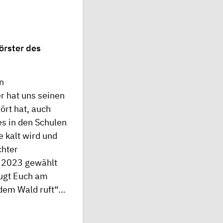
örster des
in
r hat uns seinen
ört hat, auch
es in den Schulen
 kalt wird und
chter
s 2023 gewählt
eugt Euch am
 dem Wald ruft“…