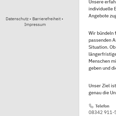
Unsere erfah
individuelle 
Angebote zug
Datenschutz
•
Barrierefreiheit
•
Impressum
Wir bündeln f
passenden An
Situation. O
längerfristi
Menschen mit
geben und die
Unser Ziel is
genau die Unt
Telefon
08342 911-