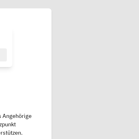
ls Angehörige
tzpunkt
erstützen.