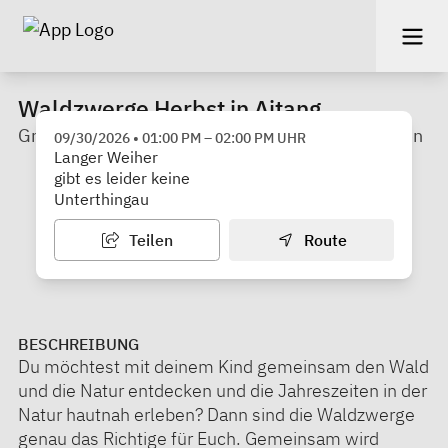
Waldzwerge Herbst in Aitang
Grünes Erlebnis - Natur erleben, sinnvoll wachsen
09/30/2026
•
01:00 PM
–
02:00 PM
UHR
Langer Weiher
gibt es leider keine
Unterthingau
Teilen
Route
BESCHREIBUNG
Du möchtest mit deinem Kind gemeinsam den Wald
und die Natur entdecken und die Jahreszeiten in der
Natur hautnah erleben? Dann sind die Waldzwerge
genau das Richtige für Euch. Gemeinsam wird